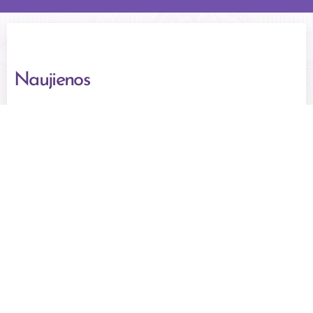
Naujienos
Nauja paslauga Jums - Symbolon kortų
dėstymas. Jei norite greitų atsakymų į
klausimus, tai jūs pataikėte ten, kur reikia
Visa informacija apie paslaugą:
Kortos
Tvarkaraštis būsimų renginių: Vebinarai,