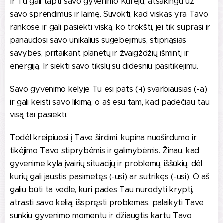
Ir Tu gali tapti savo gyvenimo Kūrėju, atsakingu už
savo sprendimus ir laimę. Suvokti, kad viskas yra Tavo
rankose ir gali pasiekti viską, ko trokšti, jei tik suprasi ir
panaudosi savo unikalius sugebėjimus, stipriąsias
savybes, pritaikant planetų ir žvaigždžių išmintį ir
energiją. Ir siekti savo tikslų su didesniu pasitikėjimu.
Savo gyvenimo kelyje Tu esi pats (-i) svarbiausias (-a)
ir gali keisti savo likimą, o aš esu tam, kad padėčiau tau
visą tai pasiekti.
Todėl kreipiuosi į Tave širdimi, kupina nuoširdumo ir
tikėjimo Tavo stiprybėmis ir galimybėmis. Žinau, kad
gyvenime kyla įvairių situacijų ir problemų, iššūkių, dėl
kurių gali jaustis pasimetęs (-usi) ar sutrikęs (-usi). O aš
galiu būti ta vedle, kuri padės Tau nurodyti kryptį,
atrasti savo kelią, išspręsti problemas, palaikyti Tave
sunkiu gyvenimo momentu ir džiaugtis kartu Tavo