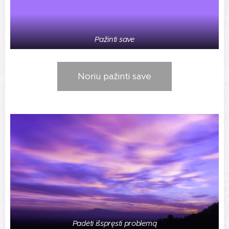
Pažinti save
Noriu pažinti save
Padėti išspręsti problemą