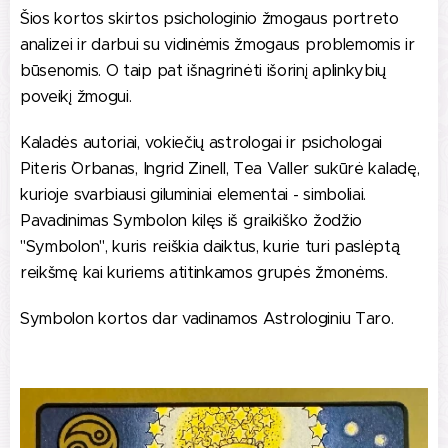
Šios kortos skirtos psichologinio žmogaus portreto
analizei ir darbui su vidinėmis žmogaus problemomis ir
būsenomis. O taip pat išnagrinėti išorinį aplinkybių
poveikį žmogui.
Kaladės autoriai, vokiečių astrologai ir psichologai
Piteris `Orbanas, Ingrid Zinell, Tea Valler sukūrė kaladę,
kurioje svarbiausi giluminiai elementai - simboliai.
Pavadinimas Symbolon kilęs iš graikiško žodžio
"Symbolon", kuris reiškia daiktus, kurie turi paslėptą
reikšmę kai kuriems atitinkamos grupės žmonėms.
Symbolon kortos dar vadinamos Astrologiniu Taro.