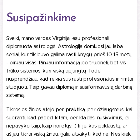
Susipažinkime
Sveiki, mano vardas Virginija, esu profesionali
diplomuota astrologė. Astrologija domiuosi jau labai
seniai, kur tik buvo galima rasti knygų prieš 10-15 metų
- pirkau visas. Rinkau informaciją po trupinėlį, bet vis
trūko sistemos, kuri viską apjungtų. Todėl
nusprendžiau, kad reikia susirasti profesionalus ir rimtai
studijuoti. Taip gavau diplomą ir susiformavusią darbinę
sistemą.
Tikrosios žinios atėjo per praktiką, per džiaugsmus, kai
supranti, kad padedi kitam, per klaidas, nusivylimus, jei
nepavyko taip, kaip norėtųsi :) Ir jei kas paklaustų, ar
aš jau tikrai viską žinau, galiu atsakyti, kad ne. Nes kiek