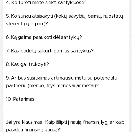
4. Ko turėtumėte siekti santykiuose?
5. Ko sunku atsisakyti (kokių savybių, baimių, nuostatų,
stereotipų ir pan.)?
6. Ką galima paaukoti dėl santykių?
7. Kas padėtų sukurti darnius santykius?
8. Kas gali trukdyti?
9. Ar bus susitikimas artimaiusiu metu su potencialiu
partneriu (mėnuo, trys mėnesiai ar metai)?
10. Patarimas
Jei yra klausimas "Kaip išlipti į naują finansinį lygį ar kaip
pasiekti finansinę gausą?"