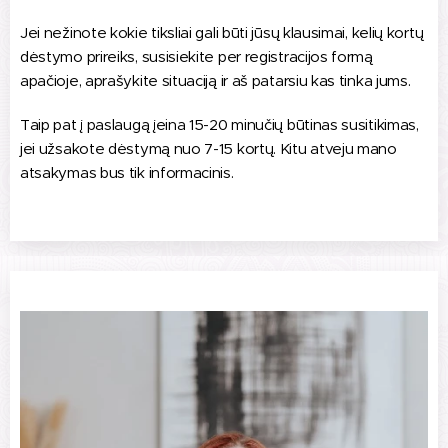
Jei nežinote kokie tiksliai gali būti jūsų klausimai, kelių kortų
dėstymo prireiks, susisiekite per registracijos formą
apačioje, aprašykite situaciją ir aš patarsiu kas tinka jums.
Taip pat į paslaugą įeina 15-20 minučių būtinas susitikimas,
jei užsakote dėstymą nuo 7-15 kortų. Kitu atveju mano
atsakymas bus tik informacinis.