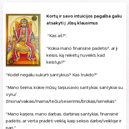
Kortų ir savo intuicijos pagalba galiu
atsakyti į Jūsų klausimus
"Kas aš?",
"Kokia mano finansinė padėtis?, ar ji
keisis, ką reikėtų nuveikti, kad
keistųsi?"
"Kodėl negaliu sukurti santykius? Kas trukdo?"
"Mano šeima, kokie mūsų tarpusavio santykiai, santykiai su
vyru/
žmona/vaikais/mama/tėčiu/seserimis/broliais/seneliais"
"Mano karjera, mano darbas, darbiniai santykiai, finansinė
padėtis, ar verta pradėti veiklą, kaip seksis darbe/veikloje ir
pan."