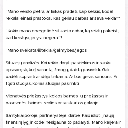
"Mano verslo plėtra, ar laikas pradėti, kaip seksis, kodėl
reikalai einasi prastokai. Kas geriau darbas ar sava veikla?"
"Kokia mano energetinė situacija dabar, ką reiktų pakeisti,
kad keistųsi, jei yra negerai"?
"Mano sveikata/ištekliai/galimybės/jėgos
Situacijų analizės. Kai reikia daryti pasirinkimus ir sunku
apsispręsti, kurį variantą, žmogų, daiktą pasirinkti. Gali
padėti suprasti ar idėja tinkama. Ar bus geras sandoris. Ar
tęsti studijas, korias studijas pasirinkti.
Vienatvės priežastys, kokios baimės, jų priežastys ir
pasekmės, baimės realios ar susikurtos galvoje.
Santykiai poroje, partnerystėje, darbe. Kaip išlipti į naują
finansinį lygį ir kodėl nesigauna to padaryti. Mano karjera ir