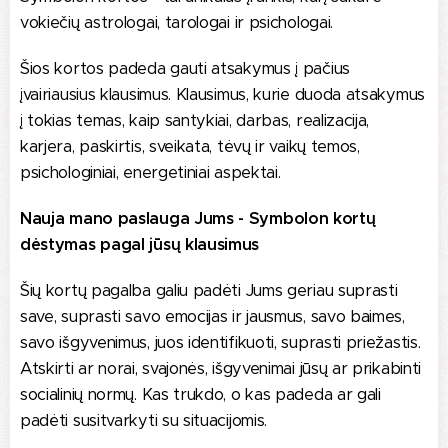
vokiečių astrologai, tarologai ir psichologai.
Šios kortos padeda gauti atsakymus į pačius
įvairiausius klausimus. Klausimus, kurie duoda atsakymus
į tokias temas, kaip santykiai, darbas, realizacija,
karjera, paskirtis, sveikata, tėvų ir vaikų temos,
psichologiniai, energetiniai aspektai.
Nauja mano paslauga Jums - Symbolon kortų
dėstymas pagal jūsų klausimus
Šių kortų pagalba galiu padėti Jums geriau suprasti
save, suprasti savo emocijas ir jausmus, savo baimes,
savo išgyvenimus, juos identifikuoti, suprasti priežastis.
Atskirti ar norai, svajonės, išgyvenimai jūsų ar prikabinti
socialinių normų. Kas trukdo, o kas padeda ar gali
padėti susitvarkyti su situacijomis.