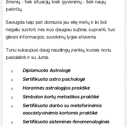
žmonių - tiek situacijų, kiek gyvenimų - tiek naujų
patirčių.
Saviugda taip pat domiuosi jau eilę metų ir iki šiol
negaliu sustoti, nes kuo daugiau sužinai, supranti, tuo
gilesni informacijos, suvokimų lygiai atsiveria.
Turiu sukaupusi daug naudingų įrankių, kuriais noriu
pasidalinti ir su Jumis.
Diplomuota Astrologė
Sertifikuota astro psichologė
Horarinės astrologijos praktikė
Simbolon kortų metodikos praktikė
Sertifikuota darbo su metaforinėmis
asociatyvinėmis kortomis praktikė
Sertifikuota sisteminės-fenomenologinės