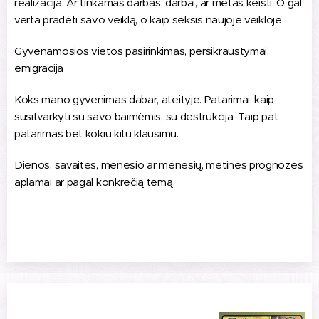
realizacija. Ar tinkamas darbas, darbai, ar metas keisti. O gal
verta pradėti savo veiklą, o kaip seksis naujoje veikloje.
Gyvenamosios vietos pasirinkimas, persikraustymai,
emigracija
Koks mano gyvenimas dabar, ateityje. Patarimai, kaip
susitvarkyti su savo baimėmis, su destrukcija. Taip pat
patarimas bet kokiu kitu klausimu.
Dienos, savaitės, mėnesio ar mėnesių, metinės prognozės
aplamai ar pagal konkrečią temą.