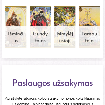
Išminči
Gundy
Įsimylėj
Tarnau
us
tojas
usioji
toja
Paslaugos užsakymas
Aprašykite situaciją, kokio atsakymo norite, koks klausimas
jus domina. Taip pat galite užduoti jus dominančius