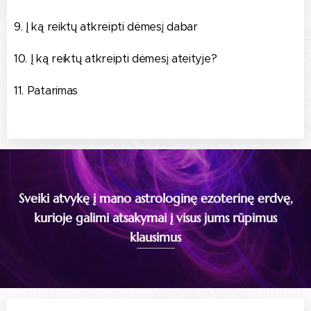
9. Į ką reiktų atkreipti dėmesį dabar
10. Į ką reiktų atkreipti dėmesį ateityje?
11. Patarimas
Sveiki atvykę į mano astrologinę ezoterinę erdvę,
kurioje galimi atsakymai į visus jums rūpimus
klausimus