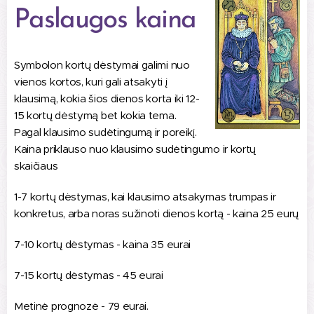
Paslaugos kaina
Symbolon kortų dėstymai galimi nuo
vienos kortos, kuri gali atsakyti į
klausimą, kokia šios dienos korta iki 12-
15 kortų dėstymą bet kokia tema.
Pagal klausimo sudėtingumą ir poreikį.
Kaina priklauso nuo klausimo sudėtingumo ir kortų
skaičiaus
1-7 kortų dėstymas, kai klausimo atsakymas trumpas ir
konkretus, arba noras sužinoti dienos kortą - kaina 25 eurų
7-10 kortų dėstymas - kaina 35 eurai
7-15 kortų dėstymas - 45 eurai
Metinė prognozė - 79 eurai.