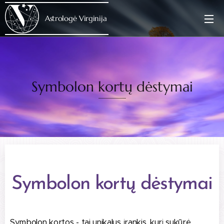
Astrologė Virginija
Symbolon kortų dėstymai
Symbolon kortų dėstymai
Symbolon kortos - tai unikalus įrankis, kurį sukūrė