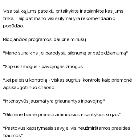
Visa tai, ką jums pateikiu pritaikykite ir atsirinkite kas jums
tinka. Taip pat mano visi siūlymai yra rekomendacinio
pobūdžio.
Ribojančios programos, dar prie minusų.
"Mane sunaikins, jei parodysiu silpnumą ar pažeidžiamumą"
"Stiprus žmogus - pavojingas žmogus
"Jei paleisiu kontrolę - viskas sugrius, kontrolė kaip priemonė
apsisaugoti nuo chaoso
"Intensyvūs jausmai yra griaunantys ir pavojingi"
"Giluminė baimė prarasti artimuosius ir santykius su jais"
"Pastovus kapstymasis savyje, vis neužmirštamos praeities
traumos"