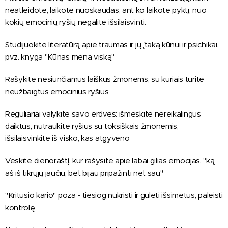
neatleidote, laikote nuoskaudas, ant ko laikote pyktį, nuo
kokių emocinių ryšių negalite išsilaisvinti.
Studijuokite literatūrą apie traumas ir jų įtaką kūnui ir psichikai,
pvz. knyga "Kūnas mena viską"
Rašykite nesiunčiamus laiškus žmonėms, su kuriais turite
neužbaigtus emocinius ryšius
Reguliariai valykite savo erdves: išmeskite nereikalingus
daiktus, nutraukite ryšius su toksiškais žmonėmis,
išsilaisvinkite iš visko, kas atgyveno
Veskite dienoraštį, kur rašysite apie labai gilias emocijas, "ką
aš iš tikrųjų jaučiu, bet bijau pripažinti net sau"
"Kritusio kario" poza - tiesiog nukristi ir gulėti išsimetus, paleisti
kontrolę