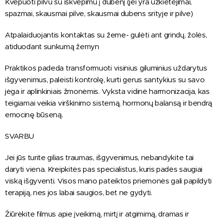
Kvėpuoti pilvu su iškvėpimu į dubenį (jei yra užkietėjimai,
spazmai, skausmai pilve, skausmai dubens srityje ir pilve)
Atpalaiduojantis kontaktas su žeme- gulėti ant grindų, žolės,
atiduodant sunkumą žemyn
Praktikos padeda transformuoti visinius giluminius uždarytus
išgyvenimus, paleisti kontrolę, kurti gerus santykius su savo
jėga ir aplinkiniais žmonėmis. Vyksta vidinė harmonizacija, kas
teigiamai veikia virškinimo sistemą, hormonų balansą ir bendrą
emocinę būseną.
SVARBU
Jei jūs turite gilias traumas, išgyvenimus, nebandykite tai
daryti viena. Kreipkitės pas specialistus, kuris padės saugiai
viską išgyventi. Visos mano pateiktos priemonės gali papildyti
terapiją, nes jos labai saugios, bet ne gydyti.
Žiūrėkite filmus apie įveikimą, mirtį ir atgimimą, dramas ir