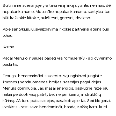
Buitiniame scenarijuje yra tarsi visą laiką slypintis nerimas, dėl
nepakankamumo. Moteriško nepakankamumo. santykiai turi
būti kažkokie kitokie, aukštesni, geresni, idealesni.
Apie santykius, jų įsivaizdavimą ir kokie partneriai ateina bus
toliau.
Karma
Pagal Mėnulio ir Saulės padėtį yra formulė 11/3 - šio gyvenimo
paskirtis:
Draugai, bendraminčiai, studentai, sąjungininkai, jungiate
žmones į bendruomenes, brolijas, seserijas pagal idėjas.
Mėnulis dominuoja. Jau mažai energijos, paskutinė fazė, jau
reikia perduoti visą patirtį, bet ne per šeimą ar struktūrų
kūrimą. Aš turiu puikias idėjas, pasakoti apie tai. Geri blogeriai.
Paskirtis - rasti savo bendraminčių bandą. Kažką kartu kurti.