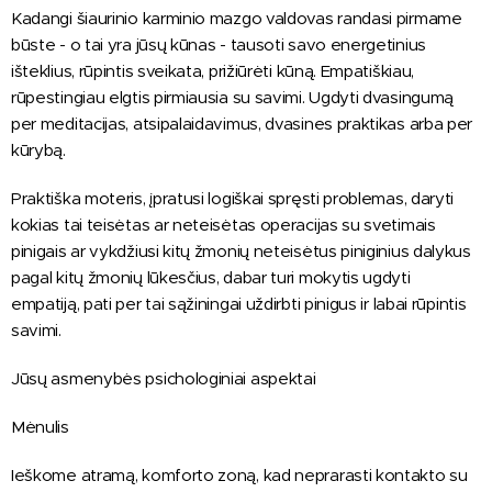
Kadangi šiaurinio karminio mazgo valdovas randasi pirmame
būste - o tai yra jūsų kūnas - tausoti savo energetinius
išteklius, rūpintis sveikata, prižiūrėti kūną. Empatiškiau,
rūpestingiau elgtis pirmiausia su savimi. Ugdyti dvasingumą
per meditacijas, atsipalaidavimus, dvasines praktikas arba per
kūrybą.
Praktiška moteris, įpratusi logiškai spręsti problemas, daryti
kokias tai teisėtas ar neteisėtas operacijas su svetimais
pinigais ar vykdžiusi kitų žmonių neteisėtus piniginius dalykus
pagal kitų žmonių lūkesčius, dabar turi mokytis ugdyti
empatiją, pati per tai sąžiningai uždirbti pinigus ir labai rūpintis
savimi.
Jūsų asmenybės psichologiniai aspektai
Mėnulis
Ieškome atramą, komforto zoną, kad neprarasti kontakto su