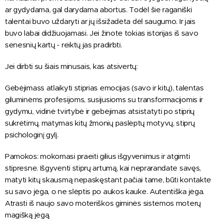
ar gydydama, gal darydama abortus. Todėl šie raganiški
talentai buvo uždaryti ar jų išsižadėta dėl saugumo. Ir jais
buvo labai didžiuojamasi. Jei žinote tokias istorijas iš savo
senesnių kartų - reiktų jas pradirbti.
Jei dirbti su šiais minusais, kas atsivertų:
Gebėjimass atlaikyti stiprias emocijas (savo ir kitų), talentas
giluminėms profesijoms, susijusioms su transformacijomis ir
gydymu, vidinė tvirtybė ir gebėjimas atsistatyti po stiprių
sukrėtimų, matymas kitų žmonių paslėptų motyvų, stiprų
psichologinį gylį.
Pamokos: mokomasi praeiti gilius išgyvenimus ir atgimti
stipresne. Išgyventi stiprų artumą, kai neprarandate savęs,
matyti kitų skausmą nepaskęstant pačiai tame, būti kontakte
su savo jėga, o ne slėptis po aukos kauke. Autentiška jėga.
Atrasti iš naujo savo moteriškos giminės sistemos moterų
magišką jėgą.