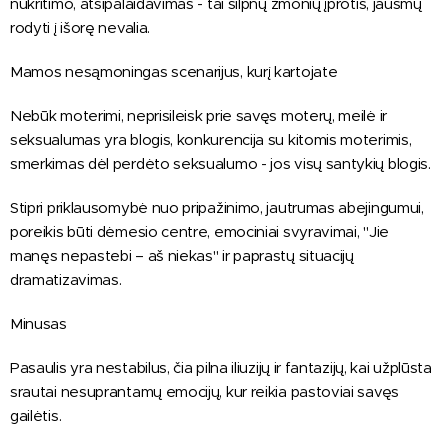
nukritimo, atsipalaidavimas - tai silpnų žmonių įprotis, jausmų
rodyti į išorę nevalia.
Mamos nesąmoningas scenarijus, kurį kartojate
Nebūk moterimi, neprisileisk prie savęs moterų, meilė ir
seksualumas yra blogis, konkurencija su kitomis moterimis,
smerkimas dėl perdėto seksualumo - jos visų santykių blogis.
Stipri priklausomybė nuo pripažinimo, jautrumas abejingumui,
poreikis būti dėmesio centre, emociniai svyravimai, "Jie
manęs nepastebi – aš niekas" ir paprastų situacijų
dramatizavimas.
Minusas
Pasaulis yra nestabilus, čia pilna iliuzijų ir fantazijų, kai užplūsta
srautai nesuprantamų emocijų, kur reikia pastoviai savęs
gailėtis.