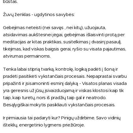
būstas.
Žuvų ženklas - ugdytinos savybės:
Gebėjimas neteisti (nei savęs , nei kitų), užuojauta,
atsidavimas aukštesnei jėgai, gebėjimas išlaisvinti protą per
meditacijas ar kitas praktikas, susitelkimas į dvasinį pasaulį,
tikėjimas, kad viskas baigsis gerai, ryšio su visata pajautimas,
atvirumas permainoms.
Tenka labai stiprią tvarką, kontrolę, logiką padėti į šoną ir
pradėti pasitikėti vykstančiais procesais. Nepaprastai svarbu
pripažinti ir įsisamoninti esminį dalyką - Visatos planas visada
yra geresnis už jūsų įsivaizduojamą ir viskas klostosi kaip tik
taip, kaip turėtų, nors iš pradžių taip gal ir neatrodo.
Besąlygiškai mokytis pasikliauti vykstančiais procesais.
Ir pirmiausia tai padaryti kur? Pinigų uždirbime. Savo vidinių
išteklių, energetinio lygmens priežiūroje.