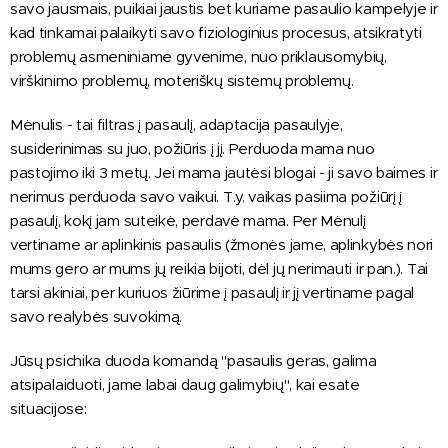
savo jausmais, puikiai jaustis bet kuriame pasaulio kampelyje ir
kad tinkamai palaikyti savo fiziologinius procesus, atsikratyti
problemų asmeniniame gyvenime, nuo priklausomybių,
virškinimo problemų, moteriškų sistemų problemų.
Mėnulis - tai filtras į pasaulį, adaptacija pasaulyje,
susiderinimas su juo, požiūris į jį. Perduoda mama nuo
pastojimo iki 3 metų. Jei mama jautėsi blogai - ji savo baimes ir
nerimus perduoda savo vaikui. T.y. vaikas pasiima požiūrį į
pasaulį, kokį jam suteikė, perdavė mama. Per Mėnulį
vertiname ar aplinkinis pasaulis (žmonės jame, aplinkybės nori
mums gero ar mums jų reikia bijoti, dėl jų nerimauti ir pan.). Tai
tarsi akiniai, per kuriuos žiūrime į pasaulį ir jį vertiname pagal
savo realybės suvokimą.
Jūsų psichika duoda komandą "pasaulis geras, galima
atsipalaiduoti, jame labai daug galimybių", kai esate
situacijose: