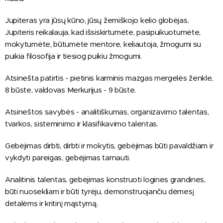
Jupiteras yra jūsų kūno, jūsų žemiškojo kelio globėjas.
Jupiteris reikalauja, kad išsiskirtumėte, pasipuikuotumėte,
mokytumėte, būtumėte mentore, keliautoja, žmogumi su
puikia filosofija ir tiesiog puikiu žmogumi.
Atsinešta patirtis - pietinis karminis mazgas mergelės ženkle,
8 būste, valdovas Merkurijus - 9 būste.
Atsineštos savybės - analitiškumas, organizavimo talentas,
tvarkos, sisteminimo ir klasifikavimo talentas.
Gebėjimas dirbti, dirbti ir mokytis, gebėjimas būti pavaldžiam ir
vykdyti pareigas, gebėjimas tarnauti.
Analitinis talentas, gebėjimas konstruoti logines grandines,
būti nuosekliam ir būti tyrėju, demonstruojančiu dėmesį
detalėms ir kritinį mąstymą.