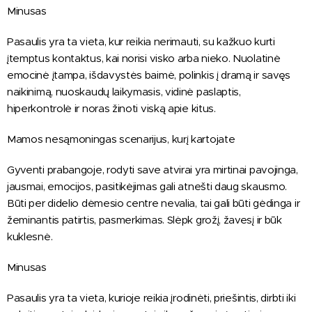
Minusas
Pasaulis yra ta vieta, kur reikia nerimauti, su kažkuo kurti
įtemptus kontaktus, kai norisi visko arba nieko. Nuolatinė
emocinė įtampa, išdavystės baimė, polinkis į dramą ir savęs
naikinimą, nuoskaudų laikymasis, vidinė paslaptis,
hiperkontrolė ir noras žinoti viską apie kitus.
Mamos nesąmoningas scenarijus, kurį kartojate
Gyventi prabangoje, rodyti save atvirai yra mirtinai pavojinga,
jausmai, emocijos, pasitikėjimas gali atnešti daug skausmo.
Būti per didelio dėmesio centre nevalia, tai gali būti gėdinga ir
žeminantis patirtis, pasmerkimas. Slėpk grožį, žavesį ir būk
kuklesnė.
Minusas
Pasaulis yra ta vieta, kurioje reikia įrodinėti, priešintis, dirbti iki