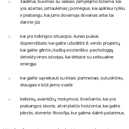
žaidimai, buvimas su vaikais, įsimylėjimo būsena, kai
yra azartas, įsitraukimas į pomėgius, kai aplinkui ryšku
ir prabangu, kai jums dovanoja dovanas arba tai
darote jūs
kai yra rizikingos situacijos, kurias puikiai
išsprendžiate, kai galite užsidirbti iš verslo projektų,
kai galite gilintis į kažką ezoteriško, psichologiją,
detektyvines istorijas, kai dirbate su seksualine
energija
kai galite sąveikauti su kitais: partneriais, sutuoktiniu,
draugais ir būti jiems svarbi
kelionių, avantiūrų, mokymosi, šviečiantis, kai yra
prabangos skonis, atviri platūs horizontai, kai galite
plėstis, domėtis filosofija, kur galima dalinti patarimus.