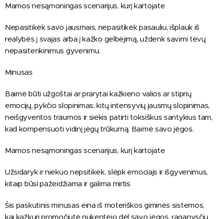
Mamos nesąmoningas scenarijus, kurį kartojate
Nepasitikėk savo jausmais, nepasitikėk pasauliu, išplauk iš
realybės į svajas arba į kažko gelbėjimą, uždenk savimi tėvų
nepasitenkinimus gyvenimu.
Minusas
Baimė būti užgoštai ar prarytai kažkieno valios ar stiprių
emocijų, pykčio slopinimas, kitų intensyvių jausmų slopinimas,
neišgyventos traumos ir siekis patirti toksiškus santykius tam,
kad kompensuoti vidinį jėgų trūkumą. Baimė savo jėgos.
Mamos nesąmoningas scenarijus, kurį kartojate
Užsidaryk ir niekuo nepsitikėk, slėpk emociajs ir išgyvenimus,
kitaip būsi pažeidžiama ir galima mirtis
Šis paskutinis minusas eina iš moteriškos giminės sistemos,
kai kažkuri promočiutė nukentėjo dėl savo jėgos, raganysčių