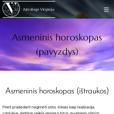
Astrologė Virginija
Asmeninis horoskopas
(pavyzdys)
Asmeninis horoskopas (ištraukos)
Prieš pradedant nagrinėti sritis, tokias kaip realizacija,
santykiai, darbinė veikla, pinigai ir kitos gyvenimo sferos,