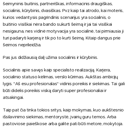
šeimyninis buitinis, partneriškas, informacinis draugiškas,
socialinis, kūrybinis, dvasiškas. Pvz kaip tai atrodo, kai moteris,
kurios vedantysis pagrindinis scenarijus yra socialinis, o
buitinio visiškai nėra bando sukurti šeimą ir jai tai visiškai
nesigauna, nes vidinė motyvacija yra socialinė, tai pirmiausia ji
turi padaryti karjerą ir tik po to kurti šeimą. Kitaip dangus prie
šeimos neprileidžia.
Pas jus didžiausią dalį užima socialinis ir kūrybinis.
Socialinis apie savęs kaip specialisto realizaciją. Karjera,
socialinio statuso kėlimas, verslo kūrimas. Aukštas ambicijų
lygis. "Aš esu profesionalas" vidinis poreikis ir siekimas. Tai gali
būti didelis poreikis viską daryti super profesionaliai ir
atsakingai.
Taip pat čia tinka tokios sritys, kaip mokymas, kuo aukštesnio
išsilavinimo siekimas, mentorystė, įvairių guru temos. Arba
pastoviose paieškose arba galite pati būti metore, mokytoja.