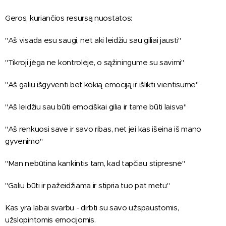
Geros, kuriančios resursą nuostatos:
"Aš visada esu saugi, net aki leidžiu sau giliai jausti"
"Tikroji jėga ne kontrolėje, o sąžiningume su savimi"
"Aš galiu išgyventi bet kokią emociją ir išlikti vientisume"
"Aš leidžiu sau būti emociškai gilia ir tame būti laisva"
"Aš renkuosi save ir savo ribas, net jei kas išeina iš mano
gyvenimo"
"Man nebūtina kankintis tam, kad tapčiau stipresnė"
"Galiu būti ir pažeidžiama ir stipria tuo pat metu"
Kas yra labai svarbu - dirbti su savo užspaustomis,
užslopintomis emocijomis.