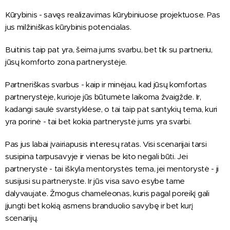
Kūrybinis - savęs realizavimas kūrybiniuose projektuose. Pas
jus milžiniškas kūrybinis potencialas.
Buitinis taip pat yra, šeima jums svarbu, bet tik su partneriu,
jūsų komforto zona partnerystėje.
Partneriškas svarbus - kaip ir minėjau, kad jūsų komfortas
partnerystėje, kurioje jūs būtumėte laikoma žvaigžde. Ir,
kadangi saulė svarstyklėse, o tai taip pat santykių tema, kuri
yra porinė - tai bet kokia partnerystė jums yra svarbi.
Pas jus labai įvairiapusis interesų ratas. Visi scenarijai tarsi
susipina tarpusavyje ir vienas be kito negali būti. Jei
partnerystė - tai iškyla mentorystės tema, jei mentorystė - ji
susijusi su partneryste. Ir jūs visa savo esybe tame
dalyvaujate. Žmogus chameleonas, kuris pagal poreikį gali
įjungti bet kokią asmens branduolio savybę ir bet kurį
scenarijų.