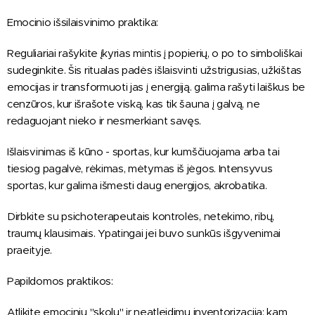
Emocinio išsilaisvinimo praktika:
Reguliariai rašykite įkyrias mintis į popierių, o po to simboliškai
sudeginkite. Šis ritualas padės išlaisvinti užstrigusias, užkištas
emocijas ir transformuoti jas į energiją. galima rašyti laiškus be
cenzūros, kur išrašote viską, kas tik šauna į galvą, ne
redaguojant nieko ir nesmerkiant savęs.
Išlaisvinimas iš kūno - sportas, kur kumščiuojama arba tai
tiesiog pagalvė, rėkimas, mėtymas iš jėgos. Intensyvus
sportas, kur galima išmesti daug energijos, akrobatika.
Dirbkite su psichoterapeutais kontrolės, netekimo, ribų,
traumų klausimais. Ypatingai jei buvo sunkūs išgyvenimai
praeityje.
Papildomos praktikos:
Atlikite emocinių "skolų" ir neatleidimų inventorizaciją: kam