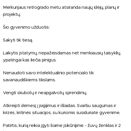
Merkurijaus retrogrado metu atsiranda naujų idėjų, planų ir
projektų.
Šio gyvenimo užduotis:
Sakyti tik tiesą.
Laikytis įstatymų, nepažeisdamas net menkiausių taisyklių,
ypatingai kas liečia pinigus.
Nenaudoti savo intelektualinio potencialo tik
savanaudiškiems tikslams.
Vengti skubotų ir neapgalvotų sprendimų.
Atkreipti dėmesį į įsigijimus ir išlaidas. Svarbu saugumas ir
krizės, kritinės situacijos, su kuriomis susiduriate gyvenime.
Patirtis, kurią reikia įgyti šiame įsikūnijime - žuvų ženklas ir 2