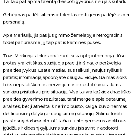
Tai taip pat apima talentą dresuoti gyvūnus ir su jais sutarti.
Gebėjimas padėti kitiems ir talentas rasti gerus padėjėjus bei
personalą.
Apie Merkurijų, jis pas jus gimimo žemėlapyje retrogradinis,
todėl pažiūrėsime į jį taip pat iš karminės pusės.
Toks Merkurijus linkęs analizuoti sukauptą informaciją. Jūsų
protas yra kritiškas, studijuoja praeitį ir iš naujo peržvelgia
praeities įvykius. Esate mažiau susitelkusi į naujus ryšius ir
patirtis; informaciją apdorojate daugiau viduje. Galimas šioks
toks nepraktiškumas, nervingumas ir nestabilumas. Jums
sunkiau prisitaikyti prie situacijų. Visa tai yra kažkiek chaotiško
praeities gyvenimo rezultatas. tarsi mergelė apie detalumą,
analizes, bet ji atnešta iš nerimo būsto, kai gal buvo nerimas
dėl finansinių dalykų ar daug kritinių situacijų. Galima turėti
prastesnę darbinę atmintį, tačiau turite geresnius analitinius
įgūdžius ir didesnį gylį. Jums sunkiau įsisavinti ir apdoroti