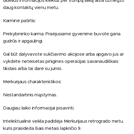
didelius informacijos kiekius per trumpą laiką arba užmegzti
daug kontaktų vienu metu.
Karminė patirtis:
Prekybininko karma. Praėjusiame gyvenime buvote gana
gudrūs ir apgaulingi.
Gal būt dalyvavote sukčiavimo akcijose arba apgavo jus ar
vykdėte neteisėtas pinigines operacijas savanaudiškais
tikslais arba tai darė su jumis.
Merkurijaus charakteristikos:
Nestandartinis mąstymas.
Daugiau laiko informacijai įsisavinti.
Intelektualinė veikla padidėja Merkurijaus retrogrado metu,
kuris prasideda šiais metais lapkričio 9.