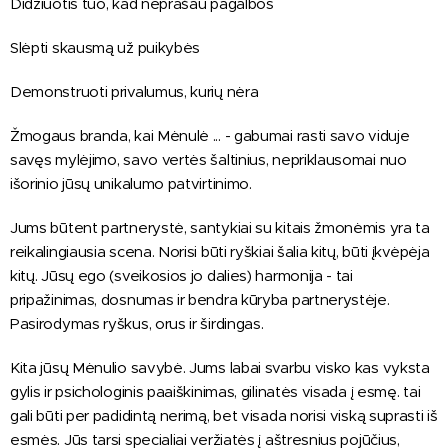
Didžiuotis tuo, kad neprašau pagalbos
Slėpti skausmą už puikybės
Demonstruoti privalumus, kurių nėra
Žmogaus branda, kai Mėnulė ... - gabumai rasti savo viduje
savęs mylėjimo, savo vertės šaltinius, nepriklausomai nuo
išorinio jūsų unikalumo patvirtinimo.
Jums būtent partnerystė, santykiai su kitais žmonėmis yra ta
reikalingiausia scena. Norisi būti ryškiai šalia kitų, būti įkvėpėja
kitų. Jūsų ego (sveikosios jo dalies) harmonija - tai
pripažinimas, dosnumas ir bendra kūryba partnerystėje.
Pasirodymas ryškus, orus ir širdingas.
Kita jūsų Mėnulio savybė. Jums labai svarbu visko kas vyksta
gylis ir psichologinis paaiškinimas, gilinatės visada į esmę. tai
gali būti per padidintą nerimą, bet visada norisi viską suprasti iš
esmės. Jūs tarsi specialiai veržiatės į aštresnius pojūčius,