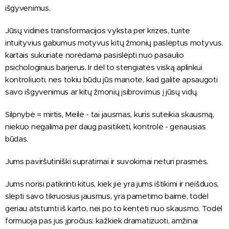
išgyvenimus.
Jūsų vidinės transformacijos vyksta per krizes, turite
intuityvius gabumus motyvus kitų žmonių paslėptus motyvus.
kartais sukuriate norėdama pasislėpti nuo pasaulio
psichologinius barjerus. Ir dėl to stengiatės viską aplinkui
kontroliuoti, nes tokiu būdu jūs manote, kad galite apsaugoti
savo išgyvenimus ar kitų žmonių įsibrovimus į jūsų vidų.
Silpnybė = mirtis, Meilė - tai jausmas, kuris suteikia skausmą,
niekuo negalima per daug pasitikėti, kontrolė - geriausias
būdas.
Jums paviršutiniški supratimai ir suvokimai neturi prasmės.
Jums norisi patikrinti kitus, kiek jie yra jums ištikimi ir neišduos,
slėpti savo tikruosius jausmus, yra pametimo baimė, todėl
geriau atstumti iš karto, nei po to kentėti nuo skausmo. Todėl
formuoja pas jus įpročius: kažkiek dramatizuoti, amžinai