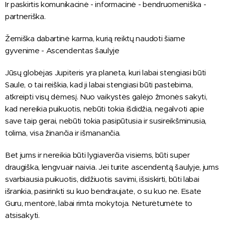
Ir paskirtis komunikacinė - informacinė - bendruomeniška -
partneriška.
Žemiška dabartinė karma, kurią reiktų naudoti šiame
gyvenime - Ascendentas šaulyje
Jūsų globėjas Jupiteris yra planeta, kuri labai stengiasi būti
Saule, o tai reiškia, kad ji labai stengiasi būti pastebima,
atkreipti visų dėmesį. Nuo vaikystės galėjo žmonės sakyti,
kad nereikia puikuotis, nebūti tokia išdidžia, negalvoti apie
save taip gerai, nebūti tokia pasipūtusia ir susireikšminusia,
tolima, visa žinančia ir išmanančia.
Bet jums ir nereikia būti lygiaverčia visiems, būti super
draugiška, lengvuair naivia. Jei turite ascendentą šaulyje, jums
svarbiausia puikuotis, didžiuotis savimi, išsiskirti, būti labai
išrankia, pasirinkti su kuo bendraujate, o su kuo ne. Esate
Guru, mentorė, labai rimta mokytoja. Neturėtumėte to
atsisakyti.