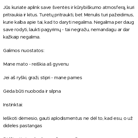
Jūs kuriate aplink save šventės ir kūrybiškumo atmosferą, kuri
pritraukia ir kitus. Turėtų pritraukti, bet Mėnulis turi pažeidimus,
kurie kalba apie tai, kad to daryti negalima. Negalima per daug
save rodyti, laukti pagyrimų - tai negražu, nemandagu ar dar
kažkaip negalima.
Galimos nuostatos:
Mane mato - reiškia aš gyvenu
Jei aš ryški, graži, stipri - mane pames
Gėda būti nuoboda ir silpna
Instinktai:
Ieškoti dėmesio, gauti aplodismentus ne dėl to, kad esu, o už
dideles pastangas