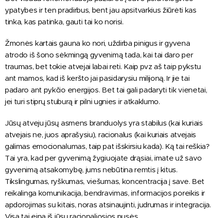
ypatybes ir ten pradirbus, bent jau apsitvarkius žiūrėti kas
tinka, kas patinka, gauti tai ko norisi.
Žmonės kartais gauna ko nori, uždirba pinigus ir gyvena
atrodo iš šono sėkmingą gyvenimą tada, kai tai daro per
traumas, bet tokie atvejai labai reti. Kaip pvz aš taip pykstu
ant mamos, kad iš keršto jai pasidarysiu milijoną. Ir jie tai
padaro ant pykčio energijos. Bet tai gali padaryti tik vienetai,
jei turi stiprų stuburą ir pilni ugnies ir atkaklumo.
Jūsų atveju jūsų asmens branduolys yra stabilus (kai kuriais
atvejais ne, juos aprašysiu), racionalus (kai kuriais atvejais
galimas emocionalumas, taip pat išskirsiu kada). Ką tai reškia?
Tai yra, kad per gyvenimą žygiuojate drąsiai, imate už savo
gyvenimą atsakomybę, jums nebūtina remtis į kitus.
Tikslingumas, ryškumas, viešumas, koncentracija į save. Bet
reikalinga komunikacija, bendravimas, informacijos poreikis ir
apdorojimas su kitais, noras atsinaujinti, judrumas ir integracija.
Visa tai eina iš jūsų racionaliosios pusės.