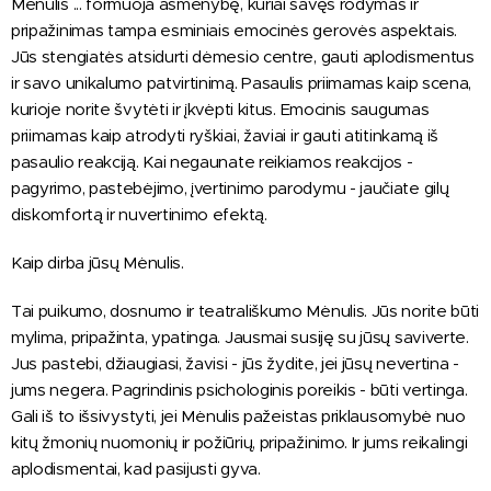
Mėnulis ... formuoja asmenybę, kuriai savęs rodymas ir
pripažinimas tampa esminiais emocinės gerovės aspektais.
Jūs stengiatės atsidurti dėmesio centre, gauti aplodismentus
ir savo unikalumo patvirtinimą. Pasaulis priimamas kaip scena,
kurioje norite švytėti ir įkvėpti kitus. Emocinis saugumas
priimamas kaip atrodyti ryškiai, žaviai ir gauti atitinkamą iš
pasaulio reakciją. Kai negaunate reikiamos reakcijos -
pagyrimo, pastebėjimo, įvertinimo parodymu - jaučiate gilų
diskomfortą ir nuvertinimo efektą.
Kaip dirba jūsų Mėnulis.
Tai puikumo, dosnumo ir teatrališkumo Mėnulis. Jūs norite būti
mylima, pripažinta, ypatinga. Jausmai susiję su jūsų saviverte.
Jus pastebi, džiaugiasi, žavisi - jūs žydite, jei jūsų nevertina -
jums negera. Pagrindinis psichologinis poreikis - būti vertinga.
Gali iš to išsivystyti, jei Mėnulis pažeistas priklausomybė nuo
kitų žmonių nuomonių ir požiūrių, pripažinimo. Ir jums reikalingi
aplodismentai, kad pasijusti gyva.