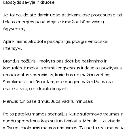
kapstytis savyje ir kituose.
Jei tai naudojate darbiniuose atitinkamuose procesuose, tai
tokias energijas panaudojate ir mažiau būna vidinių
išgyvenimų.
Aplinkiniams atrodote paslaptinga, įžvalgi ir emociškai
intensyvi.
Brandus požiūris - mokytis pasitikėti be patikrinimo ir
kontrolės. Ir mokytis priimti lengvesnius ir daugiau pozityvius
emocionalius sprendimus, kurie bus ne mažiau vertingi.
Suvokimas, kad jūs netampate daugiau pažeidžiama kai
esate atvira, o ne kontroliuojanti.
Mėnulis turi pažeidimus. Juos vadinu minusais.
Po to pateikiu mamos scenarijus, kurie suformavo traumas ir
duodu sprendimus kaip su tuo tvarkytis. Mėnulė - tai visada
mūsų psichologinis mamos priėmimas. Tai ne ta reali mama, ją