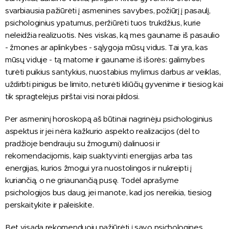
svarbiausia pažiūrėti į asmenines savybes, požiūrį į pasaulį,
psichologinius ypatumus, peržiūrėti tuos trukdžius, kurie
neleidžia realizuotis. Nes viskas, ką mes gauname iš pasaulio
- žmones ar aplinkybes - sąlygoja mūsų vidus. Tai yra, kas
mūsų viduje - tą matome ir gauname iš išorės: galimybes
turėti puikius santykius, nuostabius mylimus darbus ar veiklas,
uždirbti pinigus be limito, neturėti kliūčių gyvenime ir tiesiog kai
tik spragtelėjus pirštai visi norai pildosi.
Per asmeninį horoskopą aš būtinai nagrinėju psichologinius
aspektus ir jei nėra kažkurio aspekto realizacijos (dėl to
pradžioje bendrauju su žmogumi) dalinuosi ir
rekomendacijomis, kaip suaktyvinti energijas arba tas
energijas, kurios žmogui yra nuostolingos ir nukreipti į
kuriančią, o ne griaunančią pusę. Todėl aprašyme
psichologijos bus daug, jei manote, kad jos nereikia, tiesiog
perskaitykite ir paleiskite.
Bet visada rekomenduoju pažiūrėti į savo psichologines