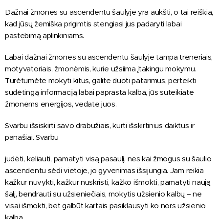
Dažnai žmonės su ascendentu šaulyje yra aukšti, o tai reiškia,
kad jūsų žemiška prigimtis stengiasi jus padaryti labai
pastebimą aplinkiniams.
Labai dažnai žmonės su ascendentu šaulyje tampa treneriais,
motyvatoriais, žmonėmis, kurie užsiima įtakingu mokymu.
Turėtumėte mokyti kitus, galite duoti patarimus, perteikti
sudėtingą informaciją labai paprasta kalba, jūs suteikiate
žmonėms energijos, vedate juos.
Svarbu išsiskirti savo drabužiais, kurti išskirtinius daiktus ir
panašiai. Svarbu
judėti, keliauti, pamatyti visą pasaulį, nes kai žmogus su šaulio
ascendentu sėdi vietoje, jo gyvenimas išsijungia. Jam reikia
kažkur nuvykti, kažkur nuskristi, kažko išmokti, pamatyti naują
šalį, bendrauti su užsieniečiais, mokytis užsienio kalbų – ne
visai išmokti, bet galbūt kartais pasiklausyti ko nors užsienio
kalba.