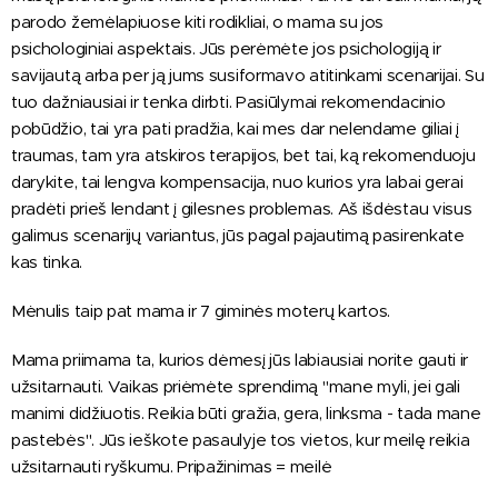
parodo žemėlapiuose kiti rodikliai, o mama su jos
psichologiniai aspektais. Jūs perėmėte jos psichologiją ir
savijautą arba per ją jums susiformavo atitinkami scenarijai. Su
tuo dažniausiai ir tenka dirbti. Pasiūlymai rekomendacinio
pobūdžio, tai yra pati pradžia, kai mes dar nelendame giliai į
traumas, tam yra atskiros terapijos, bet tai, ką rekomenduoju
darykite, tai lengva kompensacija, nuo kurios yra labai gerai
pradėti prieš lendant į gilesnes problemas. Aš išdėstau visus
galimus scenarijų variantus, jūs pagal pajautimą pasirenkate
kas tinka.
Mėnulis taip pat mama ir 7 giminės moterų kartos.
Mama priimama ta, kurios dėmesį jūs labiausiai norite gauti ir
užsitarnauti. Vaikas priėmėte sprendimą "mane myli, jei gali
manimi didžiuotis. Reikia būti gražia, gera, linksma - tada mane
pastebės". Jūs ieškote pasaulyje tos vietos, kur meilę reikia
užsitarnauti ryškumu. Pripažinimas = meilė