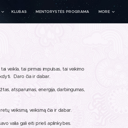
KLUBAS
MENTORYSTĖS PROGRAMA
MORE
i veikla, tai pirmas impulsas, tai veikimo
ykdyti. Daro čia ir dabar.
yžtas, atsparumas, energija, darbingumas,
nkretų veiksmą, veiksmą čia ir dabar.
vo valia gali eiti prieš aplinkybes.