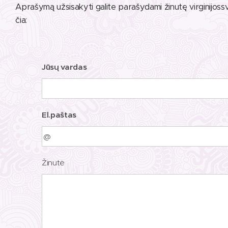
Aprašymą užsisakyti galite parašydami žinutę virginijoss
čia:
Jūsų vardas
El.paštas
Žinutė