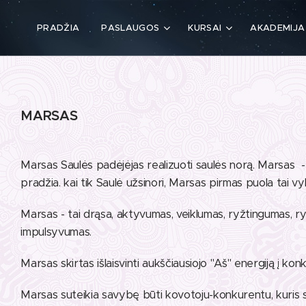
PRADŽIA
PASLAUGOS
KURSAI
AKADEMIJA
MARSAS
Marsas Saulės padėjėjas realizuoti saulės norą. Marsas - ta
pradžia. kai tik Saulė užsinori, Marsas pirmas puola tai v
Marsas - tai drąsa, aktyvumas, veiklumas, ryžtingumas, r
impulsyvumas.
Marsas skirtas išlaisvinti aukščiausiojo "Aš" energiją į ko
Marsas suteikia savybę būti kovotoju-konkurentu, kuris sa