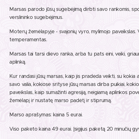
Marsas parodo jūsų sugebėjimą dirbti savo rankomis, spo
verslininko sugebėjimus.
Moterų žemėlapyje - svajonių vyro, mylimojo paveikslas. 
temperamentas.
Marsas tai tarsi dievo ranka, arba tu pats eini, veiki, gri
aplinką.
Kur randasi jūsų marsas, kaip jis pradeda veikti, su kokia 
savo valia, kokiose srityse jūsų marsas dirba puikiai, ko
paveikslas, kaip sumažinti agresiją, neigiamą aplinkos pove
žemėlapį ir nustatę marso padėtį ir stiprumą.
Marso aprašymas: kaina 5 eurai.
Viso paketo kaina 49 eurai. Įsigijus paketą 20 minučių gyv