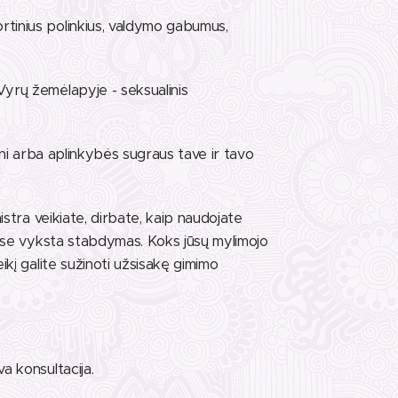
rtinius polinkius, valdymo gabumus,
Vyrų žemėlapyje - seksualinis
auni arba aplinkybės sugraus tave ir tavo
aistra veikiate, dirbate, kaip naudojate
kiose vyksta stabdymas. Koks jūsų mylimojo
ikį galite sužinoti užsisakę gimimo
a konsultacija.