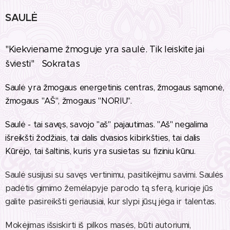
SAULĖ
"Kiekviename žmoguje yra saulė. Tik leiskite jai
šviesti"
Sokratas
Saulė yra žmogaus energetinis centras, žmogaus sąmonė,
žmogaus "AŠ", žmogaus "NORIU".
Saulė - tai savęs, savojo "aš" pajautimas. "Aš" negalima
išreikšti žodžiais, tai dalis dvasios kibirkšties, tai dalis
Kūrėjo, tai šaltinis, kuris yra susietas su fiziniu kūnu.
Saulė susijusi su savęs vertinimu, pasitikėjimu savimi. Saulės
padėtis gimimo žemėlapyje parodo tą sferą, kurioje jūs
galite pasireikšti geriausiai, kur slypi jūsų jėga ir talentas.
Mokėjimas išsiskirti iš pilkos masės, būti autoriumi,