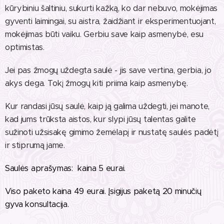
kūrybiniu šaltiniu, sukurti kažką, ko dar nebuvo, mokėjimas
gyventi laimingai, su aistra, žaidžiant ir eksperimentuojant,
mokėjimas būti vaiku. Gerbiu save kaip asmenybė, esu
optimistas.
Jei pas žmogų uždegta saulė - jis save vertina, gerbia, jo
akys dega. Tokį žmogų kiti priima kaip asmenybę.
Kur randasi jūsų saulė, kaip ją galima uždegti, jei manote,
kad jums trūksta aistos, kur slypi jūsų talentas galite
sužinoti užsisakę gimimo žemėlapį ir nustatę saulės padėtį
ir stiprumą jame.
Saulės aprašymas: kaina 5 eurai.
Viso paketo kaina 49 eurai. Įsigijus paketą 20 minučių
gyva konsultacija.